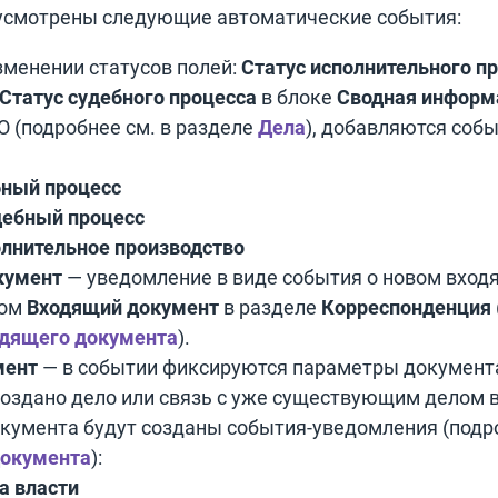
смотрены следующие автоматические события:
менении статусов полей:
Статус исполнительного п
Статус судебного процесса
в блоке
Сводная информ
 (подробнее см. в разделе
Дела
), добавляются соб
бный процесс
дебный процесс
лнительное производство
кумент
— уведомление в виде события о новом вход
пом
Входящий документ
в разделе
Корреспонденция
одящего документа
).
мент
— в событии фиксируются параметры документа
создано дело или связь с уже существующим делом в
окумента будут созданы события-уведомления (подр
документа
):
а власти