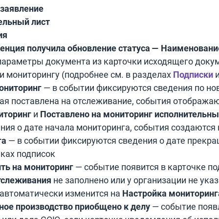
 заявление
ельный лист
ия
енция получила обновление статуса — Наименовани
параметры документа из карточки исходящего доку
и мониторингу (подробнее см. в разделах
Подписки
ониторинг
— в событии фиксируются сведения по но
рая поставлена на отслеживание, события отображаю
иторинг
и
Поставлено на мониторинг исполнительны
ния о дате начала мониторинга, события создаются 
га
— в событии фиксируются сведения о дате прекра
чках подписок
ить на мониторинг
— событие появится в карточке по
тслеживания
не заполнено или у организации не ука
 автоматически изменится на
Настройка мониторинг
ное производство приобщено к делу
— событие появл