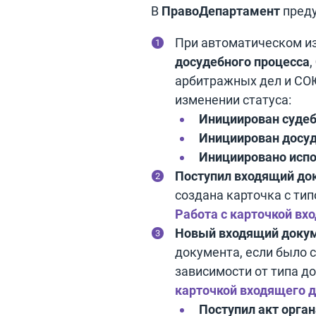
В
ПравоДепартамент
преду
При автоматическом из
досудебного процесса
,
арбитражных дел и СОЮ
изменении статуса:
Инициирован суде
Инициирован досу
Инициировано испо
Поступил входящий до
создана карточка с ти
Работа с карточкой вх
Новый входящий доку
документа, если было 
зависимости от типа д
карточкой входящего 
Поступил акт орган