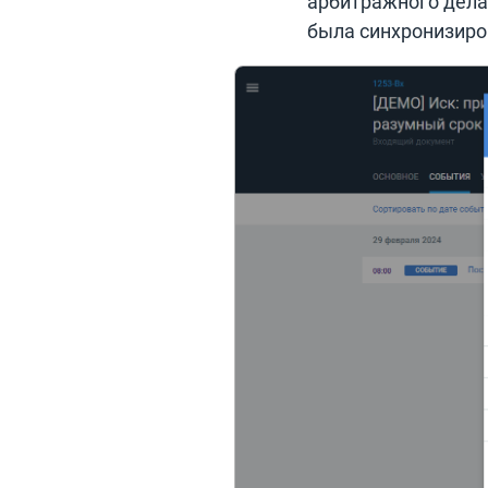
арбитражного дела
была синхронизиро