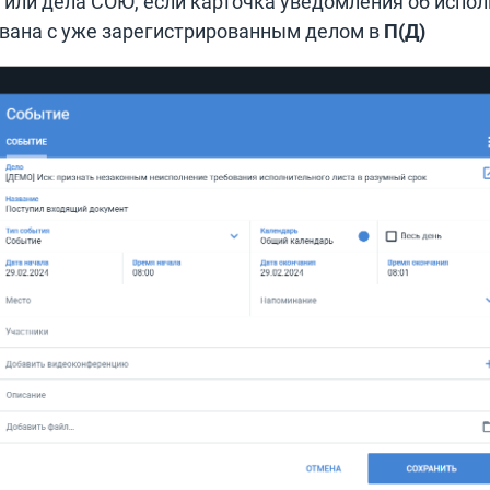
 или дела СОЮ, если карточка уведомления об испо
вана с уже зарегистрированным делом в
П(Д)