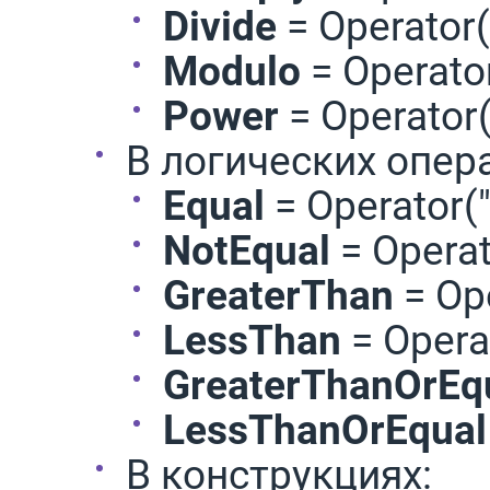
Divide
= Operator(
Modulo
= Operator
Power
= Operator(
В логических опер
Equal
= Operator("
NotEqual
= Operat
GreaterThan
= Ope
LessThan
= Operat
GreaterThanOrEq
LessThanOrEqual
В конструкциях: