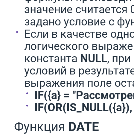
значение считается 0
задано условие с ф
Если в качестве одн
логического выраж
константа
NULL
, пр
условий в результат
выражения поле ост
IF({a} = "Рассмотр
IF(OR(IS_NULL({a}), 
Функция
DATE