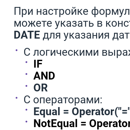
При настройке формул
можете указать в кон
DATE
для указания да
С логическими выра
IF
AND
OR
С операторами:
Equal = Operator("=
NotEqual = Operator