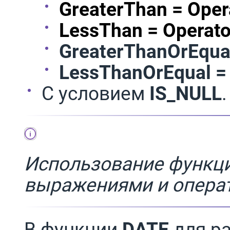
GreaterThan = Opera
LessThan = Operator
GreaterThanOrEqual
LessThanOrEqual = 
С условием
IS_NULL
.
Использование функц
выражениями и операт
В функции
DATE
для р