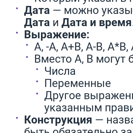
Дата
— можно указы
Дата
и
Дата и время
Выражение:
A, -A, A+B, A-B, A*
Вместо A, B могут
Числа
Переменные
Другое выражен
указанным прав
Конструкция
— назв
быть обязательно з