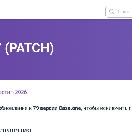
7 (PATCH)
ости
>
2026
обновление к
79 версии
Case.one
, чтобы исключить 
равления