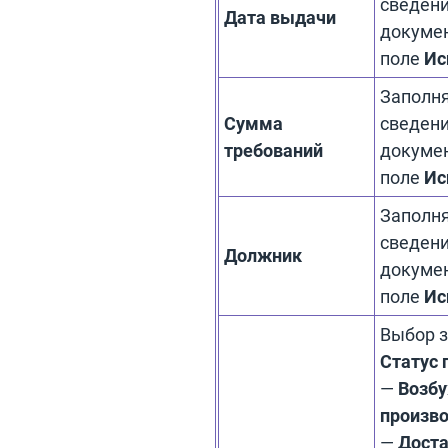
сведени
Дата выдачи
докумен
поле
Ис
Заполня
Сумма
сведени
требований
докумен
поле
Ис
Заполня
сведени
Должник
докумен
поле
Ис
Выбор з
Статус 
—
Возбу
произв
—
Доста