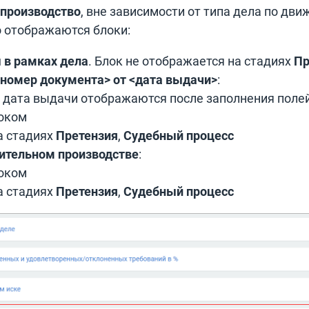
 производство
, вне зависимости от типа дела по дв
о отображаются блоки:
 в рамках дела
. Блок не отображается на стадиях
Пр
<номер документа> от <дата выдачи>
:
 дата выдачи отображаются после заполнения поле
оком
а стадиях
Претензия
,
Судебный процесс
ительном производстве
:
оком
а стадиях
Претензия
,
Судебный процесс