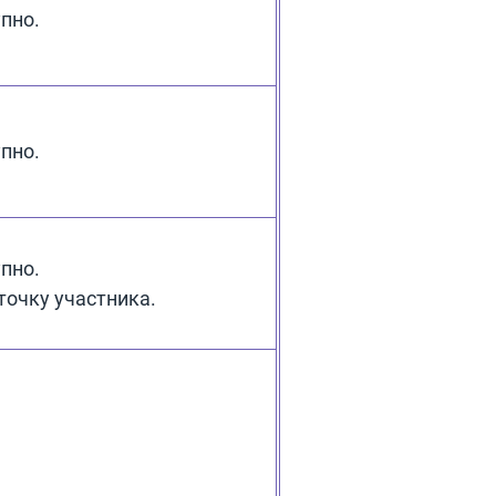
пно.
пно.
пно.
точку участника.