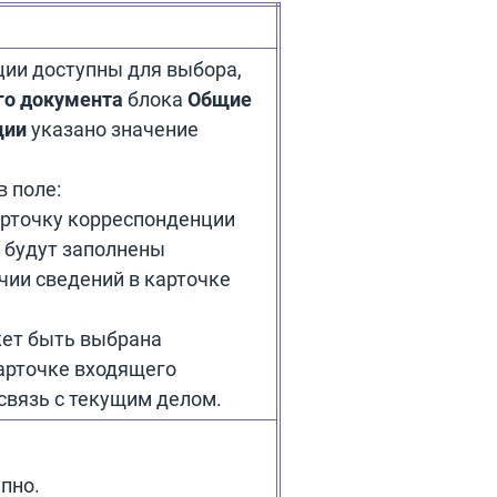
ии доступны для выбора,
го документа
блока
Общие
ции
указано значение
в поле:
арточку корреспонденции
 будут заполнены
чии сведений в карточке
жет быть выбрана
карточке входящего
связь с текущим делом.
пно.