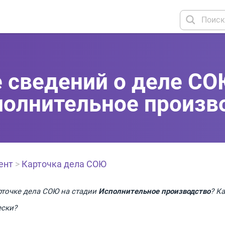
 сведений о деле СО
полнительное произв
ент
>
Карточка дела СОЮ
рточке дела СОЮ на стадии
Исполнительное производство
? К
ески?