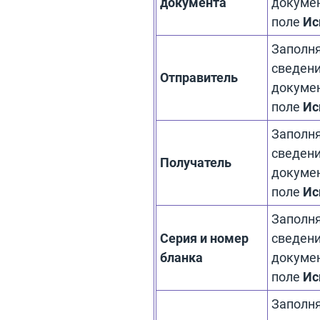
документа
докумен
поле
Ис
Заполня
сведени
Отправитель
докумен
поле
Ис
Заполня
сведени
Получатель
докумен
поле
Ис
Заполня
Серия и номер
сведени
бланка
докумен
поле
Ис
Заполня