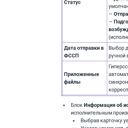
Статус
умолча
—
Отпр
—
Подго
возбуж
(исполн
Дата отправки в
Выбор д
ФССП
ручной 
Гиперсс
Приложенные
автомат
файлы
синхрон
коррес
Блок
Информация об и
исполнительным произ
Выбрав карточку у