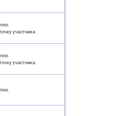
пно.
точку участника.
пно.
точку участника.
пно.