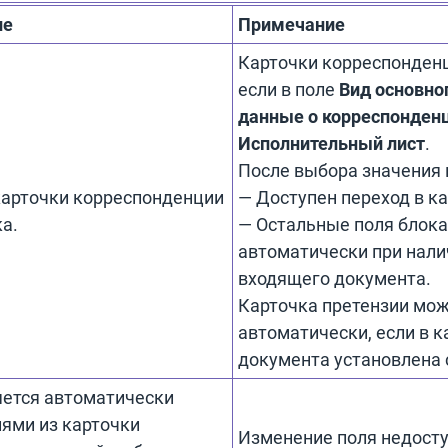
ие
Примечание
Карточки корреспонденц
если в поле
Вид основно
данные о корреспонден
Исполнительный лист
.
После выбора значения 
карточки корреспонденции
— Доступен переход в к
ка.
— Остальные поля блока
автоматически при нали
входящего документа.
Карточка претензии мо
автоматически, если в 
документа установлена 
ется автоматически
ями из карточки
Изменение поля недосту