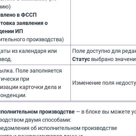
нию)
авлено в ФССП
товка заявления о
дении ИП
ительного производства)
аты из календаря или
Поле доступно для редак
ввод.
Статус
выбрано значен
ылка. Поле заполняется
ически при
Изменение поля недосту
изации карточки дела и
понденции.
сполнительном производстве
— в блоке вы можете ус
водством двумя способами:
ведомления об исполнительном производстве