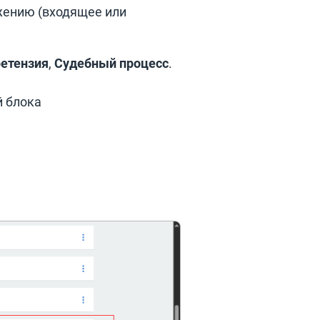
ижению (входящее или
етензия
,
Судебный процесс
.
й блока