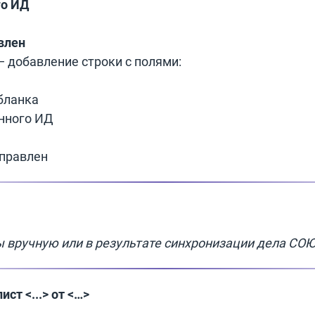
го ИД
влен
 добавление строки с полями:
бланка
нного ИД
правлен
 вручную или в результате синхронизации дела СОЮ
ст <...> от <…>