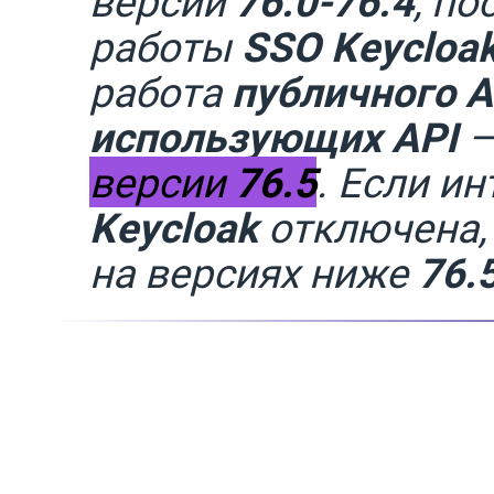
версии
76.0-76.4
, по
работы
SSO
Keycloa
работа
публичного A
использующих API
версии
76.5
. Если и
Keycloak
отключена,
на версиях ниже
76.