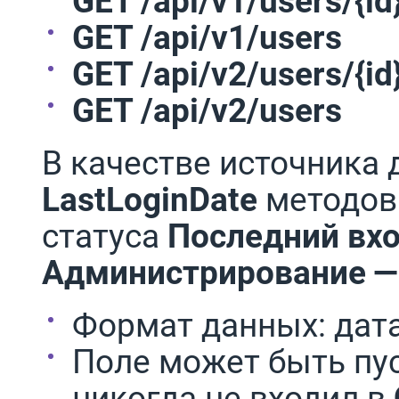
GET /api/v1/users/{id
GET /api/v1/users
GET /api/v2/users/{id
GET /api/v2/users
В качестве источника
LastLoginDate
методов 
статуса
Последний вх
Администрирование —
Формат данных: дата
Поле может быть пу
никогда не входил в