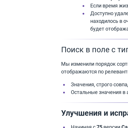
Если время жиз
Доступно удале
находилось в о
будет отображ
Поиск в поле с т
Мы изменили порядок сорти
отображаются по релевант
Значения, строго совп
Остальные значения в 
Улучшения и испр
Начиная с
75
версии
Ca