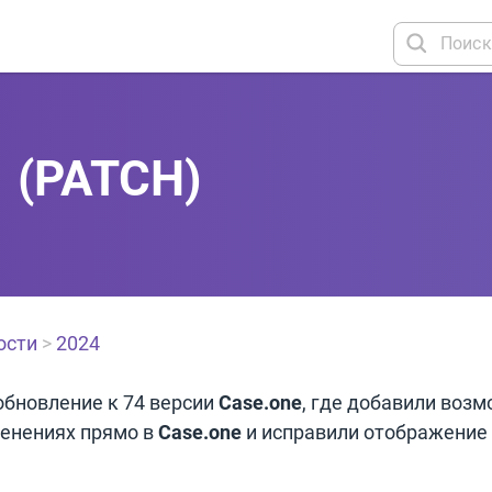
1 (PATCH)
ости
>
2024
бновление к 74 версии
Case.one
, где добавили воз
енениях прямо в
Case.one
и исправили отображение 