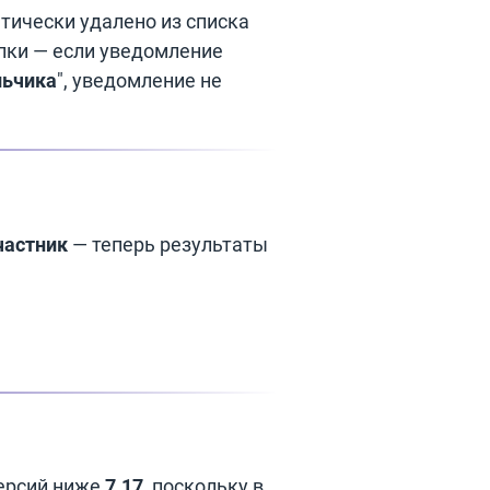
тически удалено из списка
пки — если уведомление
льчика
", уведомление не
частник
— теперь результаты
ерсий ниже
7.17
, поскольку в