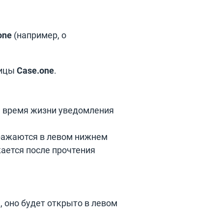
one
(например, о
ницы
Case.one
.
е время жизни уведомления
бражаются в левом нижнем
ается после прочтения
, оно будет открыто в левом