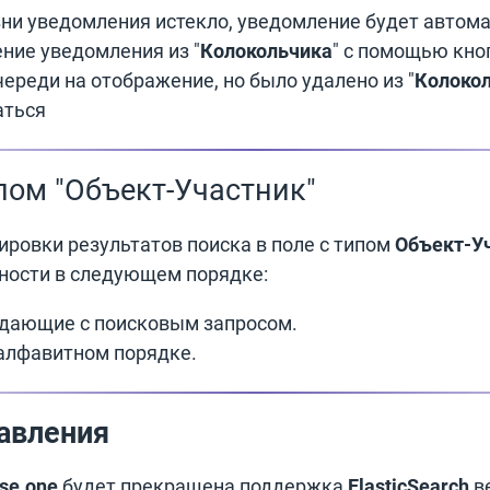
ни уведомления истекло, уведомление будет автома
ние уведомления из "
Колокольчика
" с помощью кно
череди на отображение, но было удалено из "
Колоко
аться
ипом "Объект-Участник"
ровки результатов поиска в поле с типом
Объект-У
ности в следующем порядке:
адающие с поисковым запросом.
алфавитном порядке.
авления
se.one
будет прекращена поддержка
ElasticSearch
в