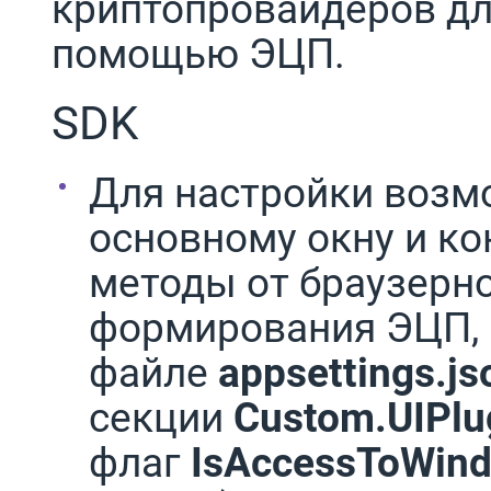
криптопровайдеров дл
помощью ЭЦП.
SDK
Для настройки возмо
основному окну и ко
методы от браузерн
формирования ЭЦП, 
файле
appsettings.js
секции
Custom.UIPlu
флаг
IsAccessToWin