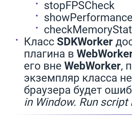
stopFPSCheck
showPerformance
checkMemoryStat
Класс
SDKWorker
дос
плагина в
WebWorke
его вне
WebWorker
,
экземпляр класса не
браузера будет ошиб
in Window. Run script