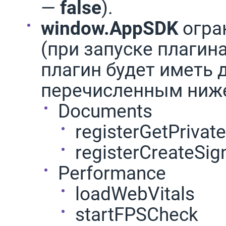
—
false
).
window.AppSDK
огра
(при запуске плагина
плагин будет иметь 
перечисленным ниже
Documents
registerGetPrivat
registerCreateSig
Performance
loadWebVitals
startFPSCheck