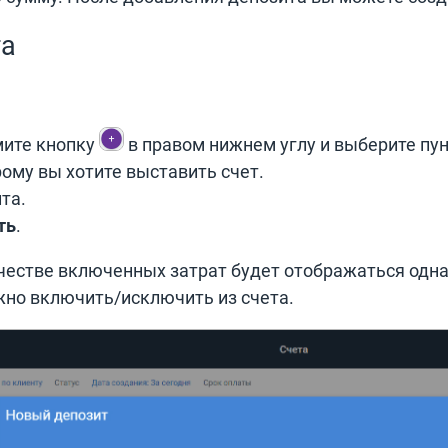
та
ите кнопку
в правом нижнем углу и выберите пу
рому вы хотите выставить счет.
та.
ть
.
качестве включенных затрат будет отображаться одн
жно включить/исключить из счета.