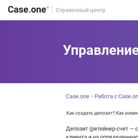
Справочный центр
Управлени
Case.one
>
Работа с Case.o
Как создать депозит? Как измен
Депозит (ретейнер-счет — 
клиента и на определенную