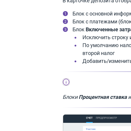
В карточке депозита отоб
Блок с основной информ
Блок с платежами (блок
Блок
Включенные зат
Исключить строку 
По умолчанию нало
второй налог
Добавить/изменить
Блоки
Процентная ставка