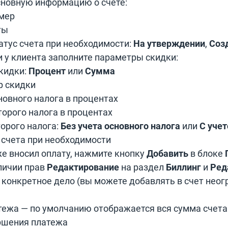
сновную информацию о счете:
мер
ты
атус счета при необходимости:
На утверждении
,
Соз
 у клиента заполните параметры скидки:
кидки:
Процент
или
Сумма
р скидки
новного налога в процентах
орого налога в процентах
орого налога:
Без учета основного налога
или
С учет
 счета при необходимости
же вносил оплату, нажмите кнопку
Добавить
в блоке
личии прав
Редактирование
на раздел
Биллинг
и
Ред
 конкретное дело (вы можете добавлять в счет нео
тежа — по умолчанию отображается вся сумма счета
ршения платежа