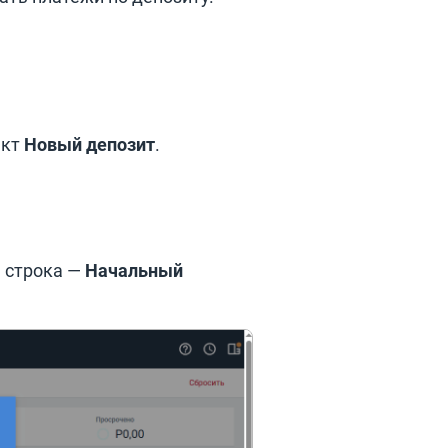
нкт
Новый депозит
.
а строка —
Начальный