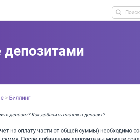
е депозитами
ne
>
Биллинг
ить депозит? Как добавить платеж в депозит?
счет на оплату части от общей суммы) необходимо с
 сумму. После добавления депозита вы можете созд