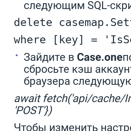
следующим SQL-скр
delete casemap.Set
where [key] = 'IsS
Зайдите в
Case.one
п
сбросьте кэш аккаун
браузера следующую
await fetch('api/cache/I
'POST'})
Чтобы изменить настр