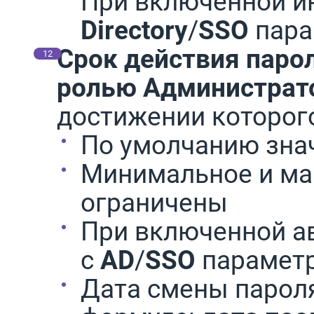
При включенной и
Directory
/
SSO
пара
Срок действия паро
ролью
Администрат
достижении которог
По умолчанию знач
Минимальное и ма
ограничены
При включенной а
с
AD
/
SSO
параметр
Дата смены пароля