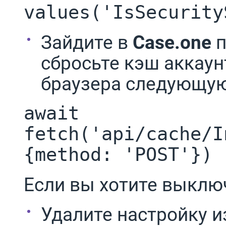
values('IsSecurity
Зайдите в
Case.one
п
сбросьте кэш аккаун
браузера следующую
await
fetch('api/cache/I
{method: 'POST'})
Если вы хотите выклю
Удалите настройку и