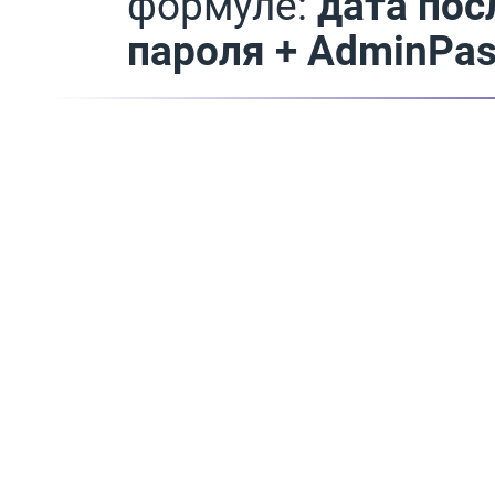
формуле:
дата по
пароля + AdminPas